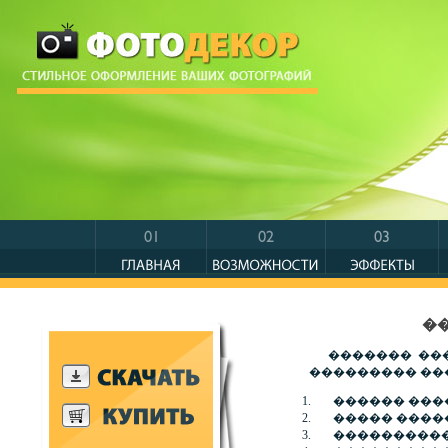
�
������� ��
��������� ��
������ ���
����� ����
�����������