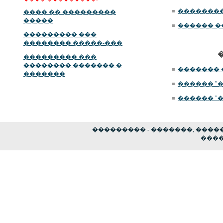
��������
���� �� ���������
�����
������ �
��������� ���
�������� �����-���
��������� ���
�������� ������� �
�������
�������
������ "
������ "
��������� - �������, �����
�����