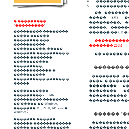
����������
��������� 
�� �������
����� SMS, 
� ���������
���������, 
"���������"
�����, ������
��������� ��������
������ �� CD 
����� ������
�������� ���
�����������
����������
������� 20%!
����������, �����
������� ��������� �
�� ������ �
����� �������
�����������.
���������,
������� 
������������ �
����������
�������� ��
���������� ������ �
����. � �����
�����!
��������
���
�������� ��
�����������
��������� - 35 Mb.
���������
��������� ��������
��������� ��
�� ����� �� Windows,
������� ME, 2000, XP, Vista �
Windows 7.
������ "�
������� ������
��������
������ ������������
��������
����� ����� �������