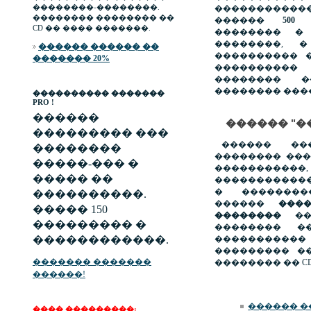
��������-��������.
����������
�������� �������� ��
������
500
CD �� ���� �������.
�������� �
��������, 
������ ������ ��
���������� �
������� 20%
��������
�������� �
�������� ����
���������� �������
PRO !
������
������ "�
��������� ���
������ ��
��������
�������� ��
�����-��� �
�����������,
����� ��
�����������
� ��������
����������.
������
���
����� 150
��������
���
��������� �
�������� ��
������������.
���������
��������� �
������� �������
�������� �� CD
������!
������ �
���� ���������: